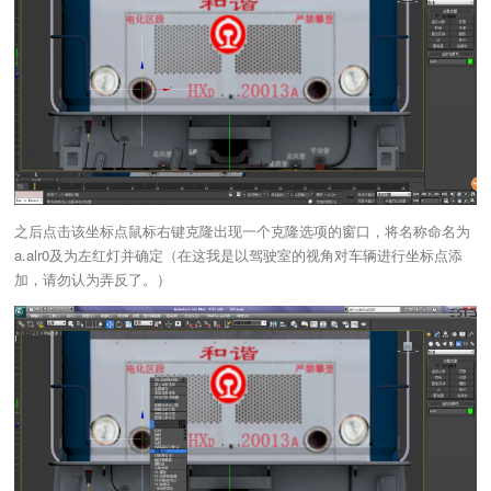
之后点击该坐标点鼠标右键克隆出现一个克隆选项的窗口，将名称命名为
a.alr0及为左红灯并确定（在这我是以驾驶室的视角对车辆进行坐标点添
加，请勿认为弄反了。）