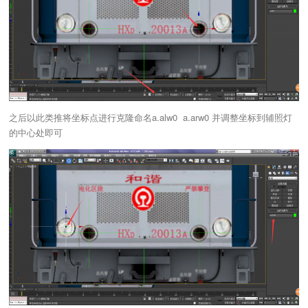
之后以此类推将坐标点进行克隆命名a.alw0 a.arw0 并调整坐标到辅照灯
的中心处即可