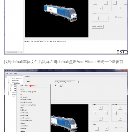
找到default车体文件后鼠标右键default点击Add Effects出现一个新窗口