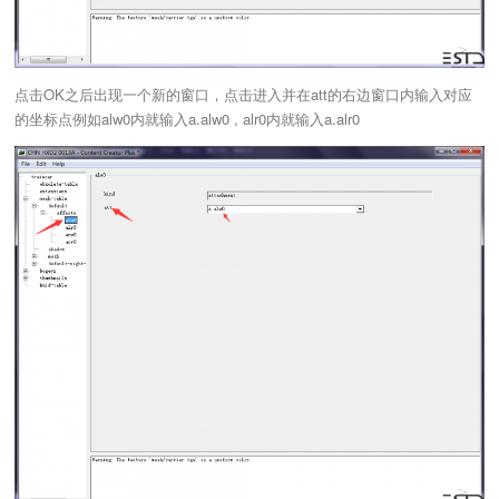
点击OK之后出现一个新的窗口，点击进入并在att的右边窗口内输入对应
的坐标点例如alw0内就输入a.alw0 , alr0内就输入a.alr0