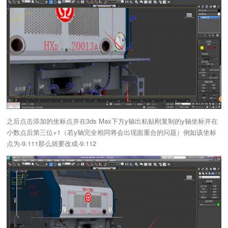
之后点击添加的坐标点并在3ds Max下方y轴出粘贴刚复制的y轴坐标并在
小数点后第三位+1（若y轴完全相同将会出现面重合的问题）例如该坐标
点为-9.111那么就要改成-9.112