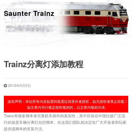
跳
转
Saunter Trainz
菜单
到
内
容
Trainz分离灯添加教程
2016年6月5日
版权声明：本站所有内容如需转载需征得原作者授权，如无授权者禁止转载！
如文章内另行规定授权规则的，以文章内规则为准。
Trainz有很多脚本来完善机车插件的真实性，其中目前在中国比较广泛流
行的就是车辆分离灯自控脚本。在这我们团队就决定给广大开发者和玩家
提供该脚本的安装方法。