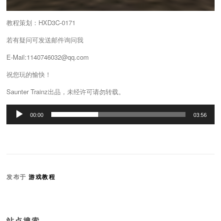
教程策划：HXD3C-0171
若有疑问可发送邮件询问我
E-Mail:1140746032@qq.com
祝您玩的愉快！
Saunter Trainz出品，未经许可请勿转载。
音
00:00
03:56
频
播
放
器
发布于
游戏教程
站点搜索