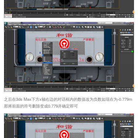
之后在3ds Max下方x轴右边的对话框内的数值改为负数如现在为-0.779m
那将前面的符号删除变成0.779并确定即可