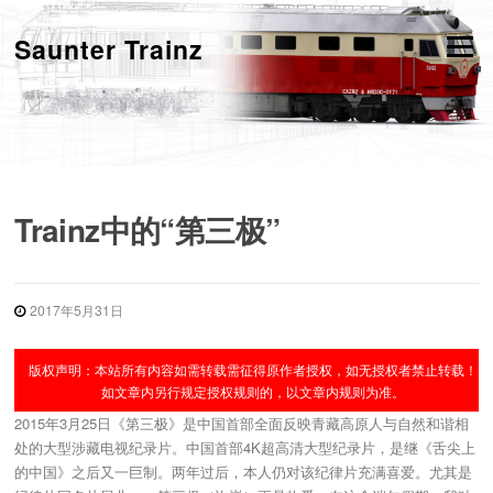
跳
转
Saunter Trainz
菜单
到
内
容
Trainz中的“第三极”
2017年5月31日
版权声明：本站所有内容如需转载需征得原作者授权，如无授权者禁止转载！
如文章内另行规定授权规则的，以文章内规则为准。
2015年3月25日《第三极》是中国首部全面反映青藏高原人与自然和谐相
处的大型涉藏电视纪录片。中国首部4K超高清大型纪录片，是继《舌尖上
的中国》之后又一巨制。两年过后，本人仍对该纪律片充满喜爱。尤其是