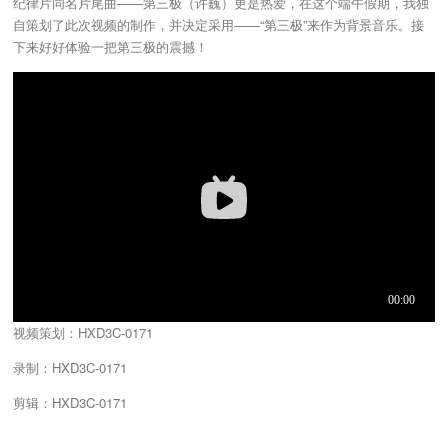
纪律片同名片尾曲——第三极（许巍）更是热爱，在这个端午假期，我独
自策划了此次视频的制作，并决定采用——“第三极”来作为背景音乐。接
下来好好体验一把第三极的震撼！
视频策划：HXD3C-0171
录制：HXD3C-0171
剪辑：HXD3C-0171