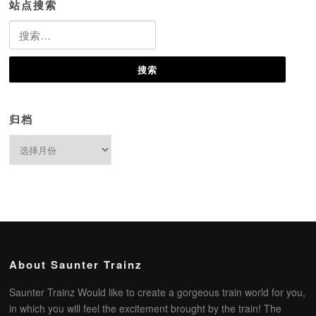
站点搜索
搜
索：
归档
归
档
About Saunter Trainz
Saunter Trainz Would like to create a gorgeous train world for you,
in which you will feel the excitement brought by the train! The